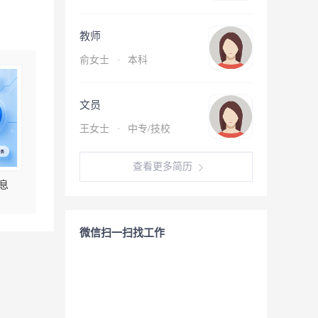
教师
俞女士
·
本科
文员
王女士
·
中专/技校
查看更多简历
息
微信扫一扫找工作