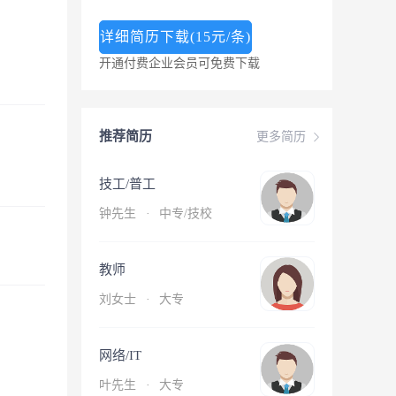
详细简历下载(15元/条)
开通付费企业会员可免费下载
推荐简历
更多简历
技工/普工
钟先生
·
中专/技校
教师
刘女士
·
大专
网络/IT
叶先生
·
大专