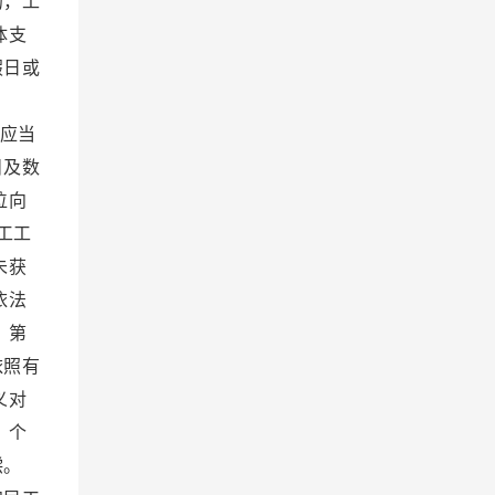
的，工
体支
假日或
付。
应当
目及数
位向
工工
未获
依法
 第
依照有
义对
、个
偿。