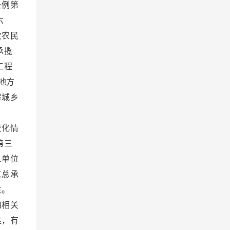
条例第
六
欠农民
承揽
工程
地方
房城乡
。
变化情
第三
人单位
工总承
生。
和相关
准，有