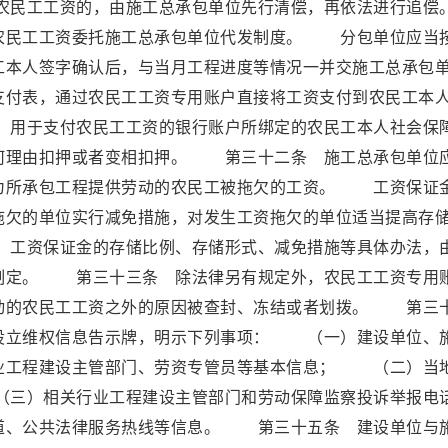
民工工资的，由施工总承包单位先行清偿，再依法进行追偿
民工工资委托施工总承包单位代发制度。 分包单位应当
工本人签字确认后，与当月工程进度等情况一并交施工总承包
付表，通过农民工工资专用账户直接将工资支付到农民工本
用于支付农民工工资的银行账户所绑定的农民工本人社会保
何理由扣押或者变相扣押。 第三十二条 施工总承包单位
为所承包工程提供劳动的农民工被拖欠的工资。 工资保证
拖欠的单位实行减免措施，对发生工资拖欠的单位适当提高存
工资保证金的存储比例、存储形式、减免措施等具体办法，
制定。 第三十三条 除法律另有规定外，农民工工资专用
动的农民工工资之外的原因被查封、冻结或者划拨。 第三
设立维权信息告示牌，明示下列事项： （一）建设单位、
业工程建设主管部门、劳资专管员等基本信息； （二）当
三）相关行业工程建设主管部门和劳动保障监察投诉举报电
道、公共法律服务热线等信息。 第三十五条 建设单位与