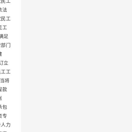
农民工
依法
农民工
民工
满足
管部门
建
订立
民工工
当将
程款
账
承包
资专
告人力