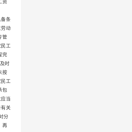
工资
有。
具备条
立劳动
专管
农民工
程完
及时
未按
农民工
承包
位应当
告有关
对分
，再