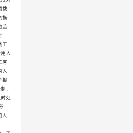
额拨
资拖
融监
合
民工
导用人
工有
向人
举报
责制，
及时处
形
用人
。