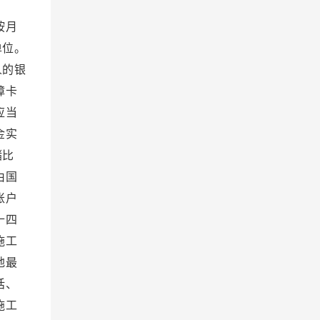
。
按月
单位。
人的银
障卡
应当
金实
储比
由国
账户
十四
施工
地最
话、
施工