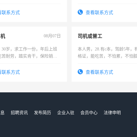
解的经验与您分享。 真诚合作，
六，渣土车
识之士，共享未来。
看联系方式
查看联系方式
司机
08月07日
司机或普工
，30岁，求工作一份，年后上班
本人男，28.有c本，驾龄5年，
吃苦耐劳，踏实肯干，保险销售
格证，能吃苦，不怕累，不怕
实，需求稳定工作一份，保险
看联系方式
查看联系方式
信息
招聘资讯
发布简历
企业入驻
会员中心
法律申明
们