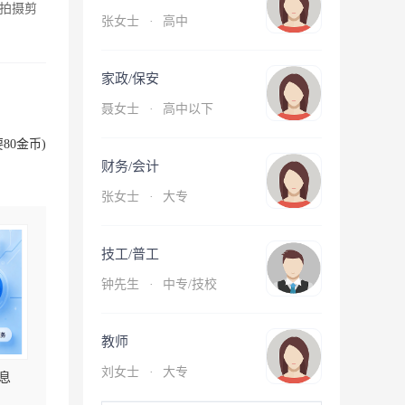
拍摄剪
张女士
·
高中
家政/保安
聂女士
·
高中以下
80金币)
财务/会计
张女士
·
大专
技工/普工
钟先生
·
中专/技校
教师
刘女士
·
大专
息