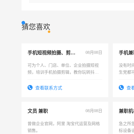
猜您喜欢
手机短视频拍摄、剪辑、抖音快手
08月08日
手机兼
可为个人、门店、单位、企业拍摄短视
没有时
频，培训手机拍摄剪辑，教你玩转抖音
生党都
可为个人、门店、单位、企业拍摄短视
间，一
频，培训手机拍摄剪辑，教你玩转抖
勤快的
查看联系方式
查
音！你也可以成为拍摄达人！你也可以
成为拍摄达人！
文员 兼职
08月08日
曾做企业官网，阿里 淘宝代运营及网格
急之所
销售。
标设备