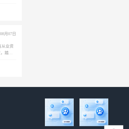
08月07日
有从业资
脏，踏
不干