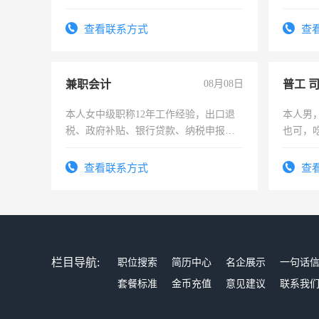
作和分
结识有
查看联系方式
查
兼职会计
08月08日
普工 
本人女中级职称12年工作经验，出口退
本人男
税、政府补贴、银行贷款、纳税申报、
也可，
为各类公司策划，设建新账，理乱账业
勿扰
务，财务咨询等业务。欲求兼职会计工
查看联系方式
查
作
栏目导航:
职位搜索
简历中心
名企展示
一句话
套餐标准
金币充值
意见建议
联系我