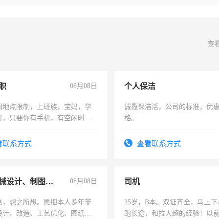
查
职
08月08日
个人保洁
间地点限制，上班族，宝妈，学
诚揽保洁活，公司的标准，优
可，只要你有手机，有空闲时
格。
单一结，一天二三十不成问题，
四五十，每天挣零花钱没问题！
看联系方式
查看联系方式
兼职机械设计、制图、设备改造
08月08日
司机
急，想之所想。愿把本人多年非
35岁，B本。双证齐全，马上下
设计、改造、工艺优化、图纸制
跑长途，和拉大超的经验！以